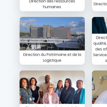
Direction des ressources
Directi
humaines
Image
Image
Direc
qualité
des af
Direction du Patrimoine et de la
Service
Logistique
Image
Image