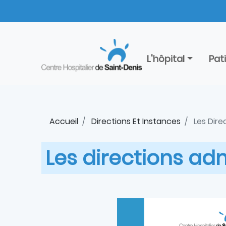
Aller
Panneau de gestion des cookies
au
contenu
principal
L'hôpital
Pat
Accueil
Directions Et Instances
Les Dire
Les directions adm