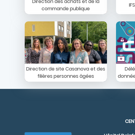
Direction des achats et de la
IF
commande publique
Image
Image
Direction de site Casanova et des
Délé
filières personnes âgées
donnée
CENT