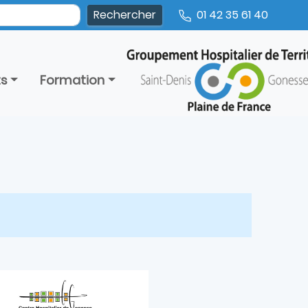
01 42 35 61 40
ts
Formation