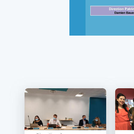
Image
Image