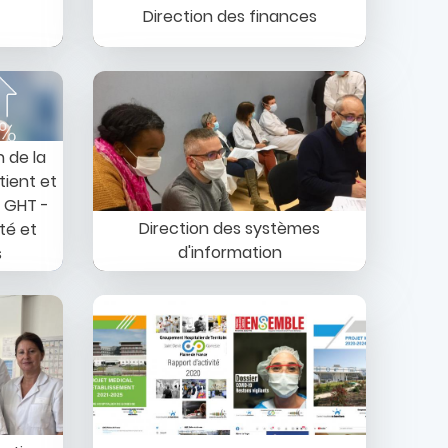
Direction des finances
Image
 de la
tient et
u GHT -
Direction des systèmes
té et
d'information
s
Image