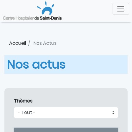
Aller
Panneau de gestion des cookies
au
contenu
principal
Accueil
Nos Actus
Nos actus
Thèmes