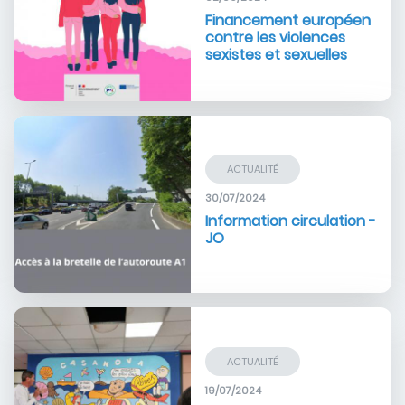
Financement européen
contre les violences
sexistes et sexuelles
Image
ACTUALITÉ
30/07/2024
Information circulation -
JO
Image
ACTUALITÉ
19/07/2024