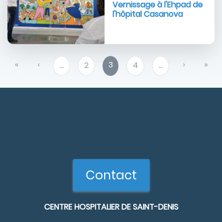
Vernissage à l'Ehpad de
l'hôpital Casanova
Pagination
Première
«
Page
‹
Page
3
Page
›
Dern
»
…
Page
2
Page
4
…
page
précédente
courante
suivante
pag
Contact
CENTRE HOSPITALIER DE SAINT-DENIS