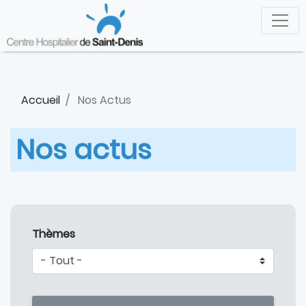
Aller
Panneau de gestion des cookies
au
contenu
principal
Accueil
Nos Actus
Nos actus
Thèmes