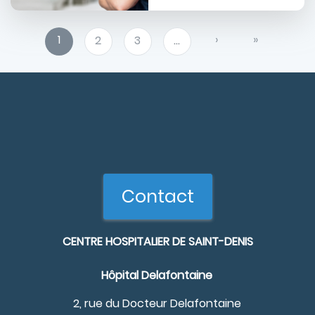
Pagination
Page
1
Page
›
Dernière
»
Page
2
Page
3
…
courante
suivante
page
Contact
CENTRE HOSPITALIER DE SAINT-DENIS
Hôpital Delafontaine
2, rue du Docteur Delafontaine