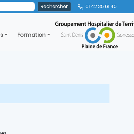
01 42 35 61 40
ts
Formation
ues.