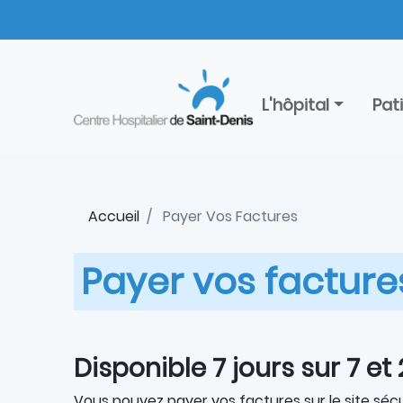
Aller
Panneau de gestion des cookies
au
contenu
principal
L'hôpital
Pat
Accueil
Payer Vos Factures
Payer vos facture
Disponible 7 jours sur 7 et
Vous pouvez payer vos factures sur le site sécu