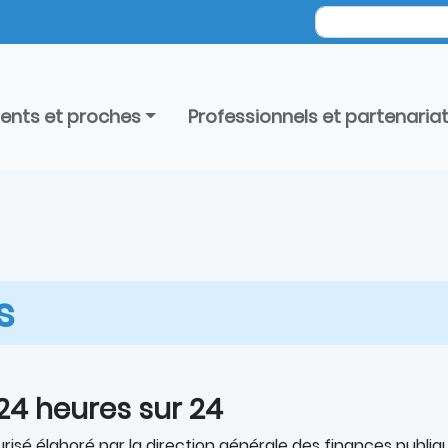
ients et proches
Professionnels et partenaria
s
 24 heures sur 24
risé élaboré par la direction générale des finances publiq