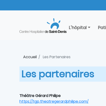
Aller
Panneau de gestion des cookies
au
contenu
principal
L'hôpital
Pat
Accueil
Les Partenaires
Les partenaires
Théâtre Gérard Philipe
https://tgp.theatregerardphilipe.com/