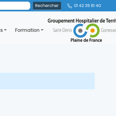
01 42 35 61 40
ts
Formation