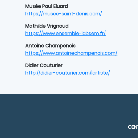
Musée Paul Eluard
https://musee-saint-denis.com/
Mathilde Vrignaud
https://www.ensemble-labsem.fr/
Antoine Champenois
https://www.antoinechampenois.com/
Didier Couturier
http://didier-couturier.com/lartiste/
CENT