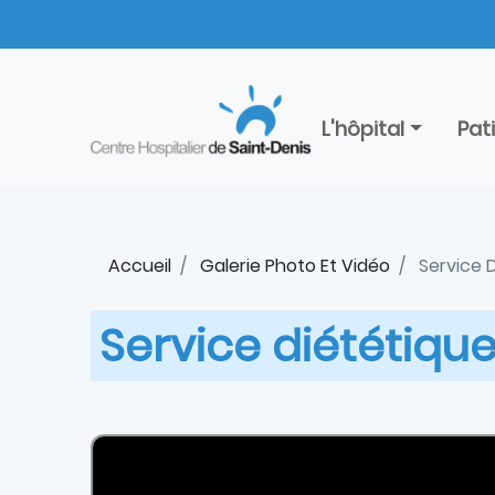
Aller
Panneau de gestion des cookies
au
contenu
principal
L'hôpital
Pat
Accueil
Galerie Photo Et Vidéo
Service D
Service diététiqu
Paragraphe