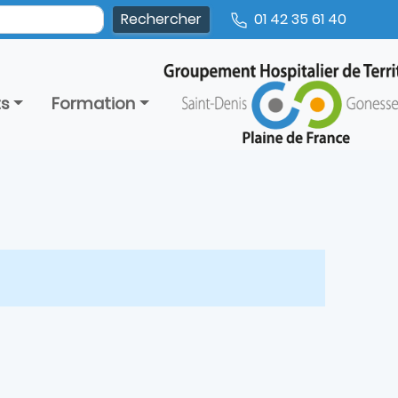
01 42 35 61 40
ts
Formation