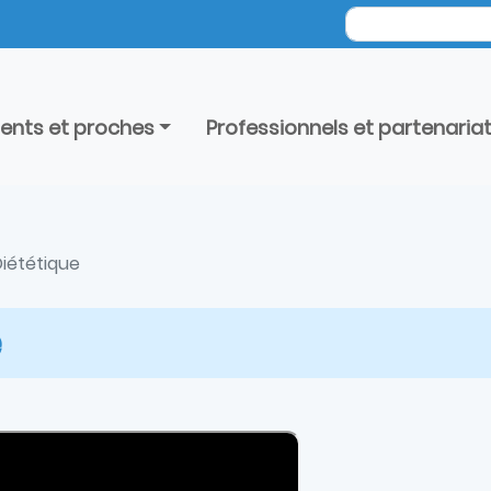
ients et proches
Professionnels et partenaria
iététique
e