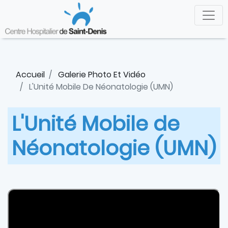
Aller
Panneau de gestion des cookies
au
contenu
principal
Accueil
Galerie Photo Et Vidéo
L'Unité Mobile De Néonatologie (UMN)
L'Unité Mobile de
Néonatologie (UMN)
Paragraphe