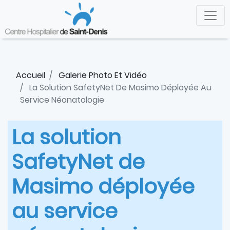
Aller
Panneau de gestion des cookies
au
contenu
principal
Accueil
Galerie Photo Et Vidéo
La Solution SafetyNet De Masimo Déployée Au
Service Néonatologie
La solution
SafetyNet de
Masimo déployée
au service