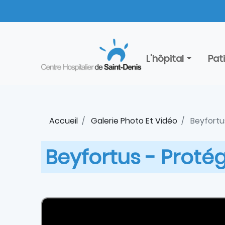
Aller
Panneau de gestion des cookies
au
contenu
principal
L'hôpital
Pat
Accueil
Galerie Photo Et Vidéo
Beyfortus
Beyfortus - Protég
Paragraphe