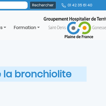
01 42 35 61 40
ts
Formation
 la bronchiolite